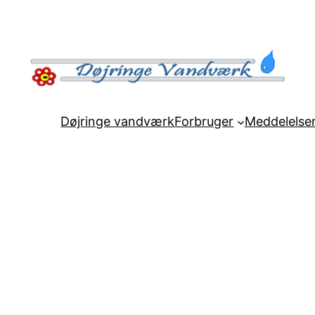
Døjringe vandværk
Forbruger
Meddelelse