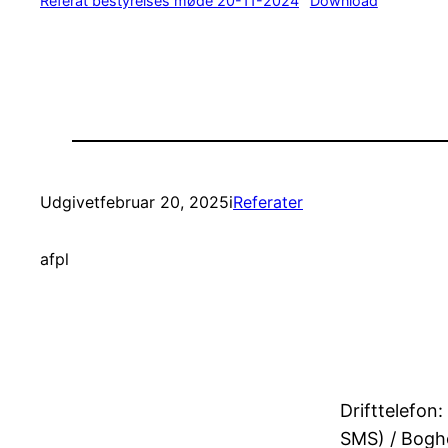
Referat bestyrelses møde 20-11-2024
Download
Udgivet
februar 20, 2025
i
Referater
af
pl
Drifttelefon:
SMS) / Bogh