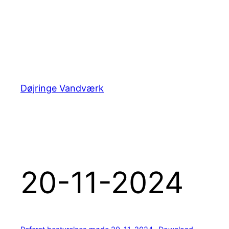
Spring
til
indhold
Døjringe Vandværk
20-11-2024