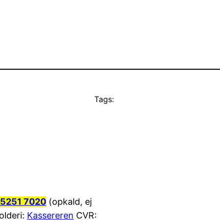
Tags:
5251 7020
(opkald, ej
olderi:
Kassereren
CVR: