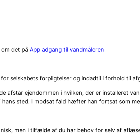
e om det på
App adgang til vandmåleren
 selskabets forpligtelser og indadtil i forhold til afg
 afstår ejendommen i hvilken, der er installeret van
i hans sted. I modsat fald hæfter han fortsat som m
onisk, men i tilfælde af du har behov for selv af aflæ