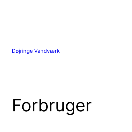
Spring
til
indhold
Døjringe Vandværk
Forbruger