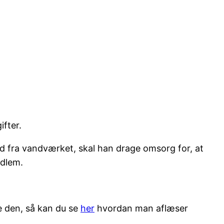
ifter.
d fra vandværket, skal han drage omsorg for, at
edlem.
se den, så kan du se
her
hvordan man aflæser