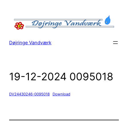
Spring
til
indhold
Døjringe Vandværk
19-12-2024 0095018
DV24430246-0095018
Download