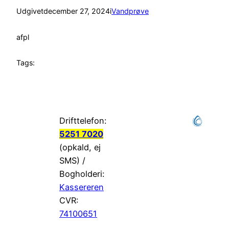
Udgivet
december 27, 2024
i
Vandprøve
af
pl
Tags:
Drifttelefon:
5251 7020
(opkald, ej
SMS) /
Bogholderi:
Kassereren
CVR:
74100651